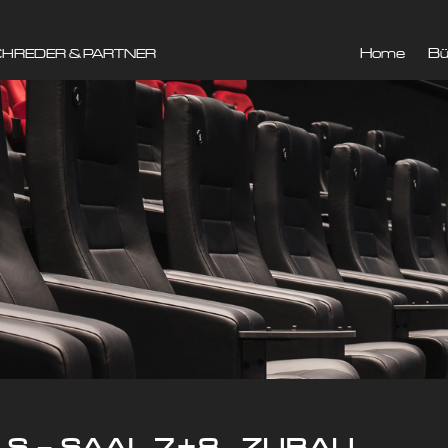
Home
Bü
CHREDER & PARTNER
S – SAAL 7+8 _ZUBAU