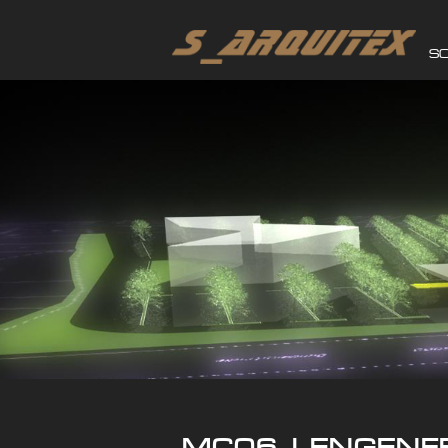
S
MC06_LENGENF